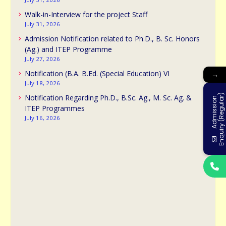
Walk-in-Interview for the project Staff
July 31, 2026
Admission Notification related to Ph.D., B. Sc. Honors
(Ag.) and ITEP Programme
July 27, 2026
Notification (B.A. B.Ed. (Special Education) VI
→
July 18, 2026
)
Notification Regarding Ph.D., B.Sc. Ag., M. Sc. Ag. &
A
d
m
i
s
s
i
o
n
E
n
q
u
i
r
y
(
R
e
g
u
l
a
r
ITEP Programmes
July 16, 2026