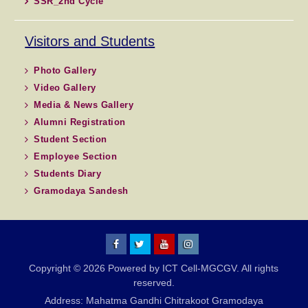
SSR_2nd Cycle
Visitors and Students
Photo Gallery
Video Gallery
Media & News Gallery
Alumni Registration
Student Section
Employee Section
Students Diary
Gramodaya Sandesh
MGCGV
MGCGV
YouTube
Instagram
Copyright © 2026 Powered by ICT Cell-MGCGV. All rights
Chitrakoot
reserved.
Address: Mahatma Gandhi Chitrakoot Gramodaya